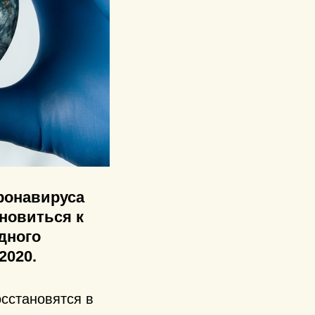
ронавируса
ановиться к
дного
2020.
сстановятся в