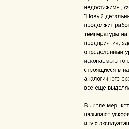
недостижимы, сч
"Новый детальны
продолжит работ
температуры на
предприятия, зд
определенный у
ископаемого топ
строящиеся в на
аналогичного ср
все еще выделял
В числе мер, ко
называют ускоре
иную эксплуата