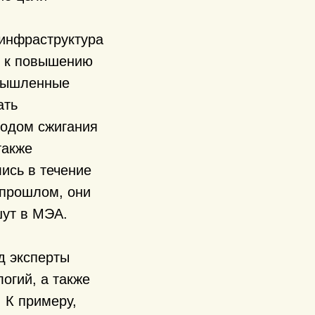
 инфраструктура
ет к повышению
омышленные
ать
тодом сжигания
также
ись в течение
 прошлом, они
шут в МЭА.
д эксперты
огий, а также
 К примеру,