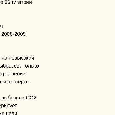
о 36 гигатонн
ут
 2008-2009
 но невысокий
ыбросов. Только
отреблении
ены эксперты.
х выбросов CO2
ерирует
ие цели